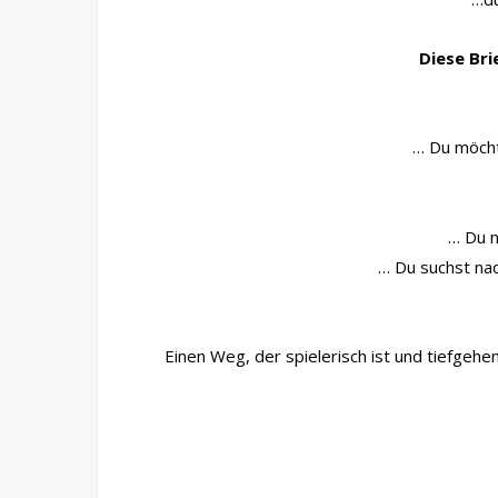
Diese Bri
… Du möchte
… Du m
… Du suchst nac
Einen Weg, der spielerisch ist und tiefgehe