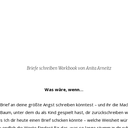
Briefe schreiben Workbook von Anita Arneitz
Was wäre, wenn…
Brief an deine größte Angst schreiben könntest – und ihr die Ma
Baum, unter dem du als Kind gespielt hast, dir zurückschreiben 
s Ich dir heute einen Brief schicken könnte – welche Weisheit wü
 endlich die Worte fändest für das, was so lange stumm in dir ru