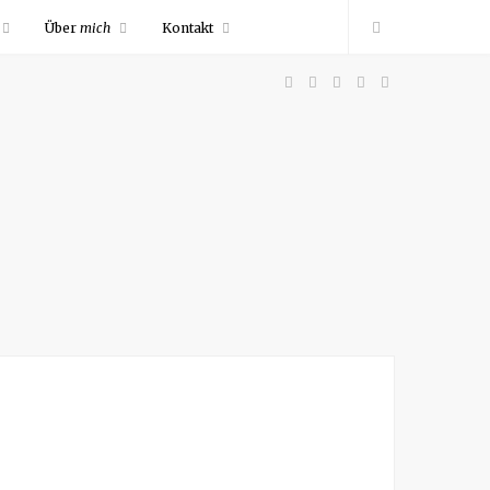
Über
mich
Kontakt
F
P
I
R
Y
a
i
n
S
o
c
n
s
S
u
e
t
t
T
b
e
a
u
o
r
g
b
o
e
r
e
k
s
a