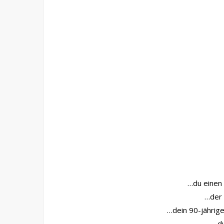
…du einen 
…der 
…dein 90-jährige
…du