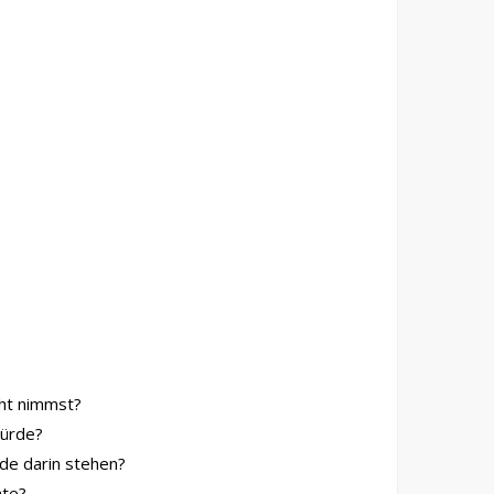
cht nimmst?
würde?
rde darin stehen?
hte?