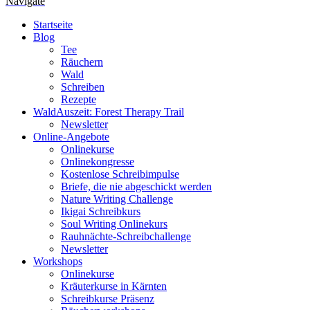
Navigate
Startseite
Blog
Tee
Räuchern
Wald
Schreiben
Rezepte
WaldAuszeit: Forest Therapy Trail
Newsletter
Online-Angebote
Onlinekurse
Onlinekongresse
Kostenlose Schreibimpulse
Briefe, die nie abgeschickt werden
Nature Writing Challenge
Ikigai Schreibkurs
Soul Writing Onlinekurs
Rauhnächte-Schreibchallenge
Newsletter
Workshops
Onlinekurse
Kräuterkurse in Kärnten
Schreibkurse Präsenz