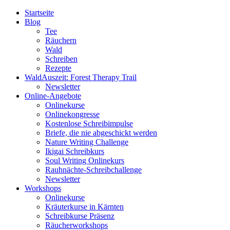
Startseite
Blog
Tee
Räuchern
Wald
Schreiben
Rezepte
WaldAuszeit: Forest Therapy Trail
Newsletter
Online-Angebote
Onlinekurse
Onlinekongresse
Kostenlose Schreibimpulse
Briefe, die nie abgeschickt werden
Nature Writing Challenge
Ikigai Schreibkurs
Soul Writing Onlinekurs
Rauhnächte-Schreibchallenge
Newsletter
Workshops
Onlinekurse
Kräuterkurse in Kärnten
Schreibkurse Präsenz
Räucherworkshops