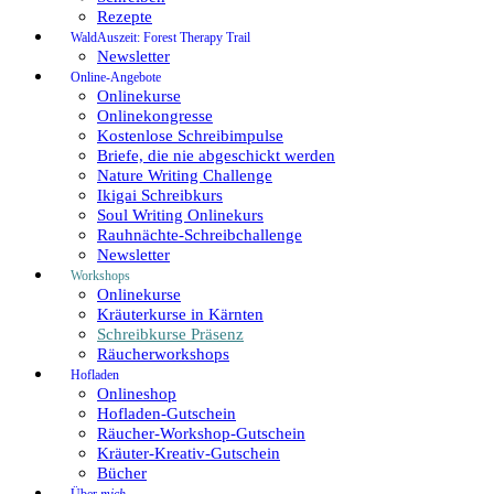
Rezepte
WaldAuszeit: Forest Therapy Trail
Newsletter
Online-Angebote
Onlinekurse
Onlinekongresse
Kostenlose Schreibimpulse
Briefe, die nie abgeschickt werden
Nature Writing Challenge
Ikigai Schreibkurs
Soul Writing Onlinekurs
Rauhnächte-Schreibchallenge
Newsletter
Workshops
Onlinekurse
Kräuterkurse in Kärnten
Schreibkurse Präsenz
Räucherworkshops
Hofladen
Onlineshop
Hofladen-Gutschein
Räucher-Workshop-Gutschein
Kräuter-Kreativ-Gutschein
Bücher
Über
mich