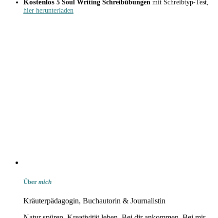
Kostenlos
5 Soul Writing Schreibübungen
mit Schreibtyp-Test,
hier herunterladen
Über
mich
Kräuterpädagogin, Buchautorin & Journalistin
Natur spüren. Kreativität leben. Bei dir ankommen. Bei mir