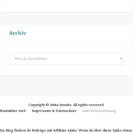
Archiv
A
r
c
h
i
v
Copyright © Anita Arneitz. All rights reserved.
Kontaktier
mich
Impressum & Datenschutz
Link-Kennzeichnung
Im Blog findest du Beiträge mit Affiliate-Links. Wenn du über diese Links etwas