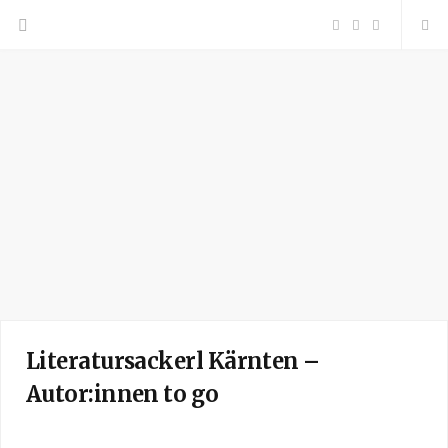
F
P
I
a
i
n
c
n
s
e
t
t
b
e
a
o
r
g
o
e
r
Literatursackerl Kärnten –
k
s
a
Autor:innen to go
t
m