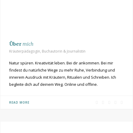
Über
mich
Kräuterpädagogin, Buchautorin & Journalistin
Natur spüren. Kreativität leben. Bei dir ankommen. Bei mir
findest du natürliche Wege zu mehr Ruhe, Verbindung und
innerem Ausdruck mit Kräutern, Ritualen und Schreiben. Ich
begleite dich auf deinem Weg. Online und offline.
F
P
I
R
Y
READ MORE
a
i
n
S
o
c
n
s
S
u
e
t
t
T