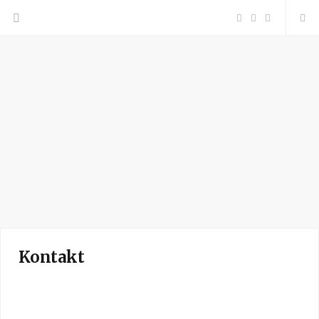
F
P
I
a
i
n
c
n
s
e
t
t
b
e
a
o
r
g
o
e
r
Kontakt
k
s
a
t
m