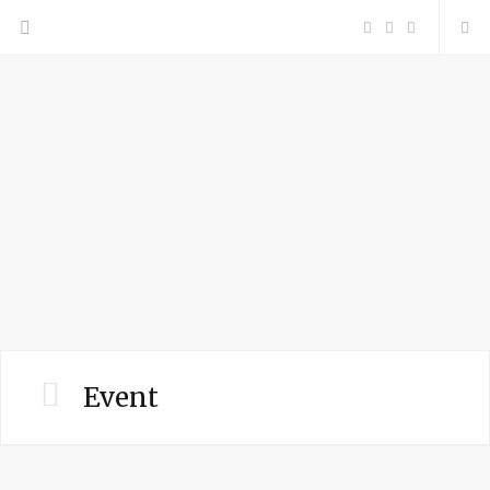
F
P
I
a
i
n
c
n
s
e
t
t
b
e
a
o
r
g
o
e
r
Event
k
s
a
t
m