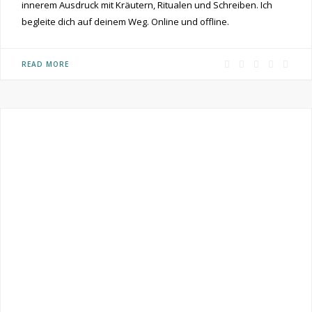
innerem Ausdruck mit Kräutern, Ritualen und Schreiben. Ich
begleite dich auf deinem Weg. Online und offline.
F
P
I
R
Y
READ MORE
a
i
n
S
o
c
n
s
S
u
e
t
t
T
b
e
a
u
o
r
g
b
o
e
r
e
k
s
a
t
m