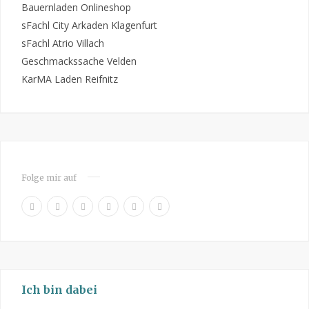
Bauernladen Onlineshop
sFachl City Arkaden Klagenfurt
sFachl Atrio Villach
Geschmackssache Velden
KarMA Laden Reifnitz
Folge mir auf
F
P
I
R
Y
L
a
i
n
S
o
i
c
n
s
S
u
n
e
t
t
T
k
b
e
a
u
e
o
r
g
b
d
Ich bin dabei
o
e
r
e
I