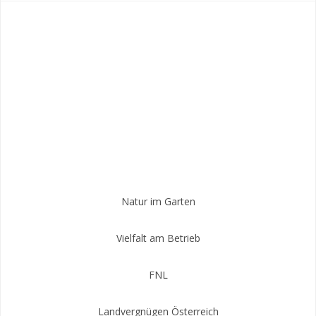
k
s
a
n
t
m
Natur im Garten
Vielfalt am Betrieb
FNL
Landvergnügen Österreich