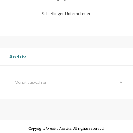
Schieflinger Unternehmen
Archiv
A
r
c
h
i
v
Copyright © Anita Arneitz. All rights reserved.