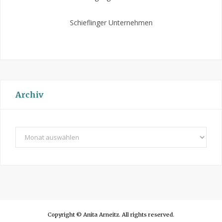
Schieflinger Unternehmen
Archiv
A
r
c
h
i
v
Copyright © Anita Arneitz. All rights reserved.