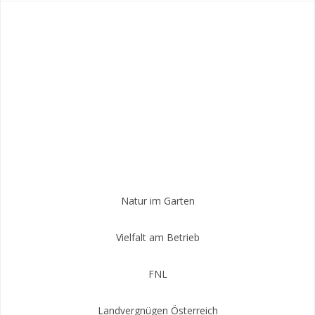
k
s
a
n
t
m
Natur im Garten
Vielfalt am Betrieb
FNL
Landvergnügen Österreich