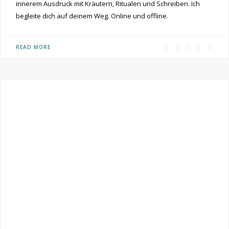
innerem Ausdruck mit Kräutern, Ritualen und Schreiben. Ich
begleite dich auf deinem Weg. Online und offline.
F
P
I
R
Y
READ MORE
a
i
n
S
o
c
n
s
S
u
e
t
t
T
b
e
a
u
o
r
g
b
o
e
r
e
k
s
a
t
m