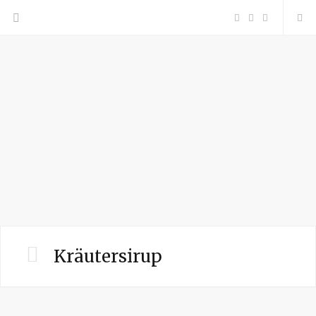
F
P
I
a
i
n
c
n
s
e
t
t
b
e
a
o
r
g
o
e
r
Kräutersirup
k
s
a
t
m