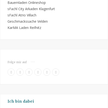
Bauernladen Onlineshop
sFachl City Arkaden Klagenfurt
sFachl Atrio Villach
Geschmackssache Velden
KarMA Laden Reifnitz
Folge mir auf
F
P
I
R
Y
L
a
i
n
S
o
i
c
n
s
S
u
n
e
t
t
T
k
b
e
a
u
e
o
r
g
b
d
Ich bin dabei
o
e
r
e
I