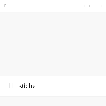
F
P
I
a
i
n
c
n
s
e
t
t
b
e
a
o
r
g
o
e
r
Küche
k
s
a
t
m