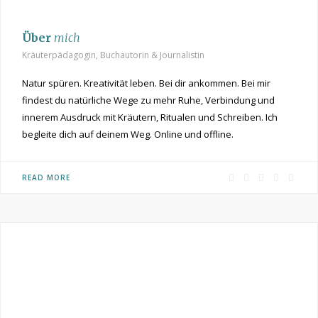
Über
mich
Kräuterpädagogin, Buchautorin & Journalistin
Natur spüren. Kreativität leben. Bei dir ankommen. Bei mir
findest du natürliche Wege zu mehr Ruhe, Verbindung und
innerem Ausdruck mit Kräutern, Ritualen und Schreiben. Ich
begleite dich auf deinem Weg. Online und offline.
F
P
I
R
Y
READ MORE
a
i
n
S
o
c
n
s
S
u
e
t
t
T
b
e
a
u
o
r
g
b
o
e
r
e
k
s
a