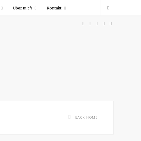
Über
mich
Kontakt
F
P
I
R
Y
a
i
n
S
o
c
n
s
S
u
e
t
t
T
b
e
a
u
o
r
g
b
BACK HOME
o
e
r
e
k
s
a