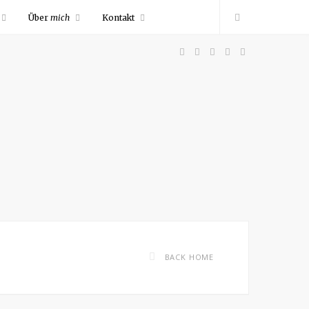
Über
mich
Kontakt
F
P
I
R
Y
a
i
n
S
o
c
n
s
S
u
e
t
t
T
b
e
a
u
o
r
g
b
BACK HOME
o
e
r
e
k
s
a