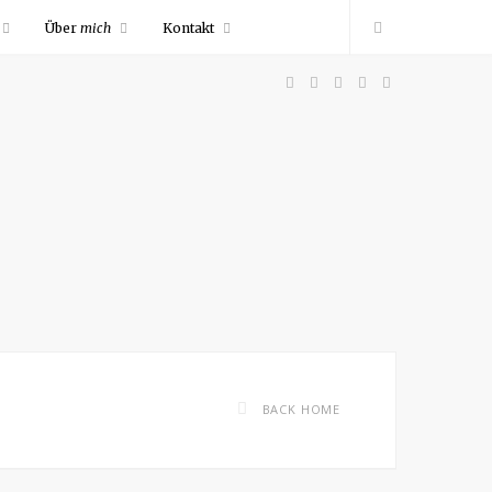
Über
mich
Kontakt
F
P
I
R
Y
a
i
n
S
o
c
n
s
S
u
e
t
t
T
b
e
a
u
o
r
g
b
BACK HOME
o
e
r
e
k
s
a