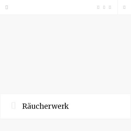
F
P
I
a
i
n
c
n
s
e
t
t
b
e
a
o
r
g
o
e
r
Räucherwerk
k
s
a
t
m