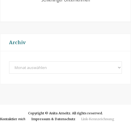
Archiv
A
r
c
h
i
v
Copyright © Anita Arneitz. All rights reserved.
Kontaktier
mich
Impressum & Datenschutz
Link-Kennzeichnung