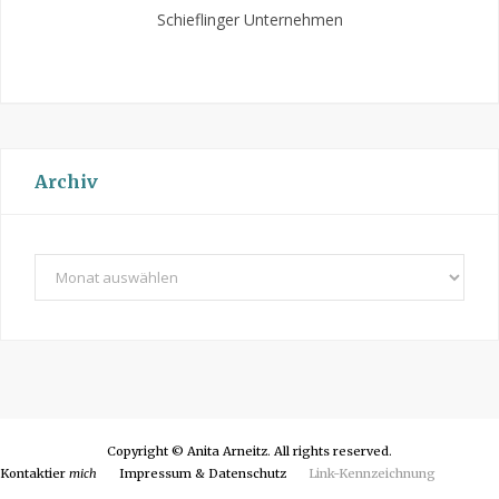
Schieflinger Unternehmen
Archiv
A
r
c
h
i
v
Copyright © Anita Arneitz. All rights reserved.
Kontaktier
mich
Impressum & Datenschutz
Link-Kennzeichnung