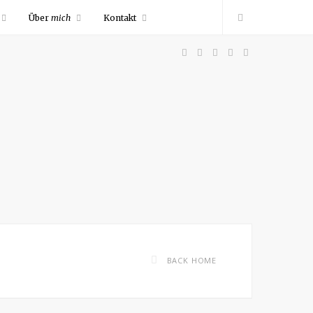
Über
mich
Kontakt
F
P
I
R
Y
a
i
n
S
o
c
n
s
S
u
e
t
t
T
b
e
a
u
o
r
g
b
BACK HOME
o
e
r
e
k
s
a