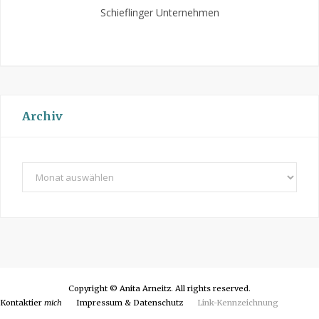
Schieflinger Unternehmen
Archiv
A
r
c
h
i
v
Copyright © Anita Arneitz. All rights reserved.
Kontaktier
mich
Impressum & Datenschutz
Link-Kennzeichnung