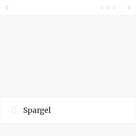
F
P
I
a
i
n
c
n
s
e
t
t
b
e
a
o
r
g
o
e
r
Spargel
k
s
a
t
m