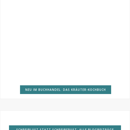
NEU IM BUCHHANDEL: DAS KRÄUTER-KOCHBUCH
SCHREIBLUST STATT SCHREIBFRUST: ALLE BLOGBEITRÄGE