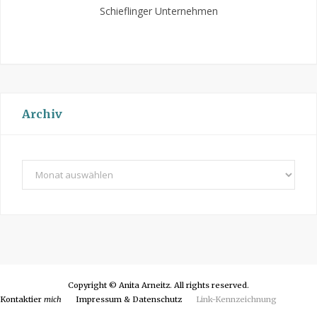
Schieflinger Unternehmen
Archiv
A
r
c
h
i
v
Copyright © Anita Arneitz. All rights reserved.
Kontaktier
mich
Impressum & Datenschutz
Link-Kennzeichnung