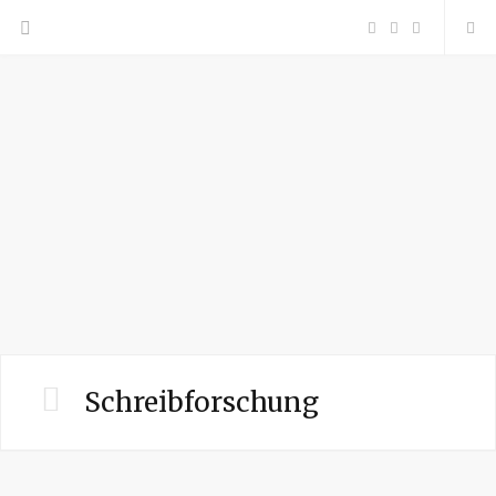
F
P
I
a
i
n
c
n
s
e
t
t
b
e
a
o
r
g
o
e
r
Schreibforschung
k
s
a
t
m