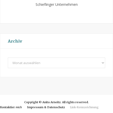
Schieflinger Unternehmen
Archiv
A
r
c
h
i
v
Copyright © Anita Arneitz. All rights reserved.
Kontaktier
mich
Impressum & Datenschutz
Link-Kennzeichnung