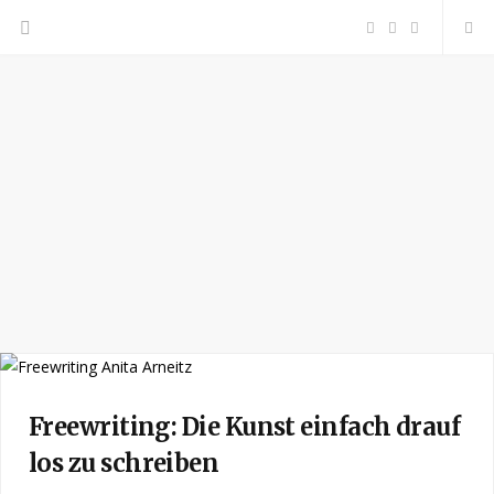
F
P
I
a
i
n
c
n
s
e
t
t
b
e
a
o
r
g
o
e
r
k
s
a
Freewriting: Die Kunst einfach drauf
los zu schreiben
t
m