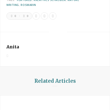
WRITING
ROSMARIN
0
0
Anita
W
e
b
s
i
Related Articles
t
e