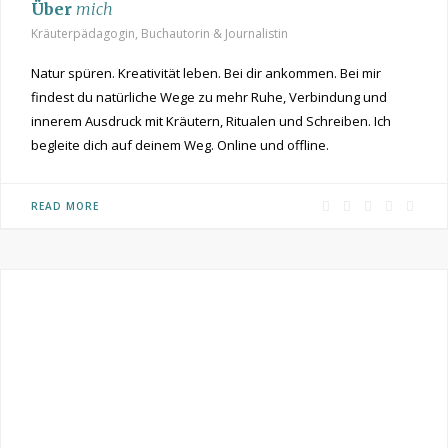
Über
mich
Kräuterpädagogin, Buchautorin & Journalistin
Natur spüren. Kreativität leben. Bei dir ankommen. Bei mir
findest du natürliche Wege zu mehr Ruhe, Verbindung und
innerem Ausdruck mit Kräutern, Ritualen und Schreiben. Ich
begleite dich auf deinem Weg. Online und offline.
F
P
I
R
Y
READ MORE
a
i
n
S
o
c
n
s
S
u
e
t
t
T
b
e
a
u
o
r
g
b
o
e
r
e
k
s
a
t
m