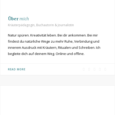
Über
mich
Kräuterpädagogin, Buchautorin & Journalistin
Natur spüren. Kreativität leben. Bei dir ankommen. Bei mir
findest du natürliche Wege zu mehr Ruhe, Verbindung und
innerem Ausdruck mit Kräutern, Ritualen und Schreiben. Ich
begleite dich auf deinem Weg. Online und offline.
F
P
I
R
Y
READ MORE
a
i
n
S
o
c
n
s
S
u
e
t
t
T
b
e
a
u
o
r
g
b
o
e
r
e