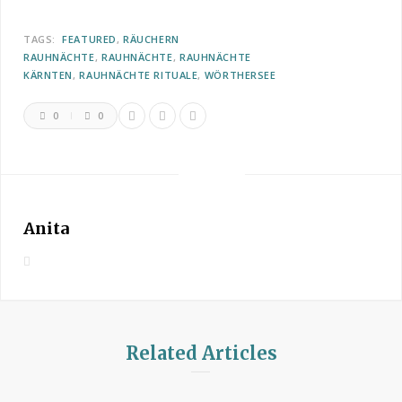
TAGS:
FEATURED
RÄUCHERN
RAUHNÄCHTE
RAUHNÄCHTE
RAUHNÄCHTE
KÄRNTEN
RAUHNÄCHTE RITUALE
WÖRTHERSEE
0
0
Anita
W
e
b
s
i
Related Articles
t
e